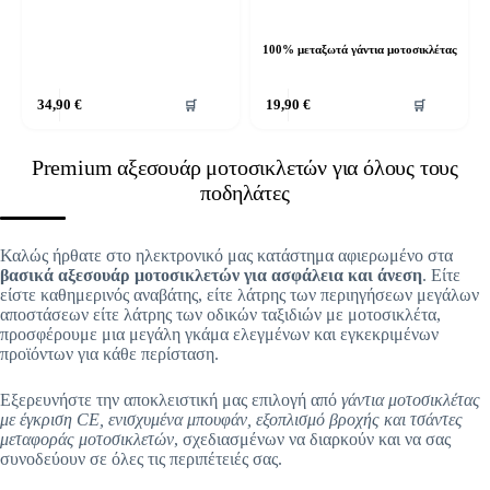
100% μεταξωτά γάντια μοτοσικλέτας
Αυτό
34,90
€
19,90
€
🛒
🛒
το
προϊόν
έχει
Premium αξεσουάρ μοτοσικλετών για όλους τους
πολλαπλές
παραλλαγές.
ποδηλάτες
Οι
επιλογές
μπορούν
Καλώς ήρθατε στο ηλεκτρονικό μας κατάστημα αφιερωμένο στα
να
βασικά αξεσουάρ μοτοσικλετών για ασφάλεια και άνεση
. Είτε
επιλεγούν
είστε καθημερινός αναβάτης, είτε λάτρης των περιηγήσεων μεγάλων
στη
αποστάσεων είτε λάτρης των οδικών ταξιδιών με μοτοσικλέτα,
σελίδα
προσφέρουμε μια μεγάλη γκάμα ελεγμένων και εγκεκριμένων
του
προϊόντων για κάθε περίσταση.
προϊόντος
Εξερευνήστε την αποκλειστική μας επιλογή από
γάντια μοτοσικλέτας
με έγκριση CE, ενισχυμένα μπουφάν, εξοπλισμό βροχής και τσάντες
μεταφοράς μοτοσικλετών
, σχεδιασμένων να διαρκούν και να σας
συνοδεύουν σε όλες τις περιπέτειές σας.