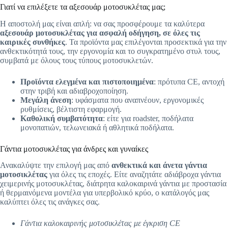
Γιατί να επιλέξετε τα αξεσουάρ μοτοσυκλέτας μας;
Η αποστολή μας είναι απλή: να σας προσφέρουμε τα καλύτερα
αξεσουάρ μοτοσυκλέτας για ασφαλή οδήγηση, σε όλες τις
καιρικές συνθήκες
. Τα προϊόντα μας επιλέγονται προσεκτικά για την
ανθεκτικότητά τους, την εργονομία και το συγκρατημένο στυλ τους,
συμβατά με όλους τους τύπους μοτοσυκλετών.
Προϊόντα ελεγμένα και πιστοποιημένα
: πρότυπα CE, αντοχή
στην τριβή και αδιαβροχοποίηση.
Μεγάλη άνεση
: υφάσματα που αναπνέουν, εργονομικές
ρυθμίσεις, βέλτιστη εφαρμογή.
Καθολική συμβατότητα
: είτε για roadster, ποδήλατα
μονοπατιών, τελωνειακά ή αθλητικά ποδήλατα.
Γάντια μοτοσυκλέτας για άνδρες και γυναίκες
Ανακαλύψτε την επιλογή μας από
ανθεκτικά και άνετα γάντια
μοτοσικλέτας
για όλες τις εποχές. Είτε αναζητάτε αδιάβροχα γάντια
χειμερινής μοτοσυκλέτας, διάτρητα καλοκαιρινά γάντια με προστασία
ή θερμαινόμενα μοντέλα για υπερβολικό κρύο, ο κατάλογός μας
καλύπτει όλες τις ανάγκες σας.
Γάντια καλοκαιρινής μοτοσικλέτας με έγκριση CE