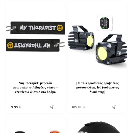
‘my therapist’ μπρελόκ
| f150-s πρόσθετος προβολέας
μοτοσικλετιστή βαρέως τύπου –
μοτοσυκλέτας led (ασύρματος
ελευθερία & στυλ στο δρόμο
διακόπτης)
9,99
€
189,00
€
🛒
🛒