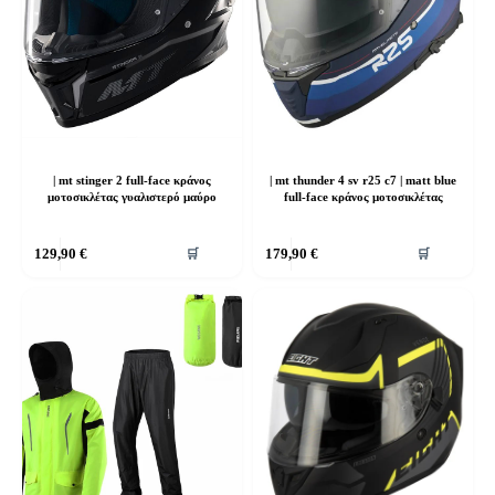
να
να
επιλεγούν
επιλεγούν
στη
στη
σελίδα
σελίδα
του
του
προϊόντος
προϊόντος
| mt stinger 2 full-face κράνος
| mt thunder 4 sv r25 c7 | matt blue
μοτοσικλέτας γυαλιστερό μαύρο
full-face κράνος μοτοσικλέτας
Αυτό
Αυτό
129,90
€
179,90
€
🛒
🛒
το
το
προϊόν
προϊόν
έχει
έχει
πολλαπλές
πολλαπλές
παραλλαγές.
παραλλαγές.
Οι
Οι
επιλογές
επιλογές
μπορούν
μπορούν
να
να
επιλεγούν
επιλεγούν
στη
στη
σελίδα
σελίδα