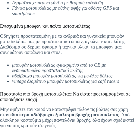
Δερμάτινα χειμερινά γάντια με θερμική επένδυση
Γάντια μοτοσικλέτας με οθόνη αφής για οθόνες GPS και
smartphone
Ενισχυμένα μπουφάν και παλτό μοτοσυκλέτας
Οδηγήστε προστατευμένη με τα ανδρικά και γυναικεία μπουφάν
μοτοσικλέτας μας με προστατευτικά ώμων, αγκώνων και πλάτης.
Διαθέσιμα σε δέρμα, ύφασμα ή τεχνικά υλικά, τα μπουφάν μας
συνδυάζουν ασφάλεια και στυλ.
μπουφάν μοτοσικλέτας εγκεκριμένο από το CE με
ενσωματωμένο προστατευτικό πλάτης
αδιάβροχο μπουφάν μοτοσικλέτας για μεγάλες βόλτες
vintage δερμάτινο μπουφάν μοτοσικλέτας για café racers
Προστασία από βροχή μοτοσικλέτας: Να είστε προετοιμασμένοι σε
οποιαδήποτε εποχή
Μην αφήνετε τον καιρό να καταστρέφει πλέον τις βόλτες σας χάρη
στον
ιδιαίτερα αδιάβροχο εξοπλισμό βροχής μοτοσικλέτας
. Από
ολόκληρα κοστούμια μέχρι παντελόνια βροχής, όλα έχουν σχεδιαστεί
για να σας κρατούν στεγνούς.