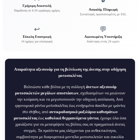
Γρήγορη Αποστολή
Ασφαλής Πληρωμή
Παράδοση σε 6-10 εργάσιμες ημέρες
Συναλλαγές προστατευμένες με SSL
↩️
💬
Εύκολη Επιστροφή
Αφοσιωμένη Υποστήριξη
14 ημέρες για επιστροφή
Απάντηση εντός 24 ωρών
Απαραίτητα αξεσουάρ για τη βελτίωση της άνεσης στην οδήγηση
μοτοσικλέτας
Βελτιώστε κάθε βόλτα με τη συλλογή
άνετων αξεσουάρ
μοτοσικλετών μεγάλων αποστάσεων
, σχεδιασμένων να μειώνουν
την κούραση και να μεγιστοποιούν την οδηγική απόλαυση. Από
εργονομικά γάντια μοτοσικλέτας
έως
ενισχυμένα σακίδια με ιμάντες
στο στήθος
, από
αντικραδασμικά μαξιλάρια καθισμάτων
μοτοσικλέτας
έως
καθολικά θερμαινόμενα γάντια
, έχουμε όλα όσα
χρειάζεστε για να μετατρέψετε τις βόλτες σας σε πραγματικά άνετες
στιγμές. Τα προϊόντα μας ελέγχονται για ανθεκτικότητα,
συμβατότητα με διαφορετικά μοντέλα μοτοσικλετών και ευκολία