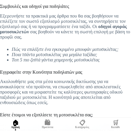
Συμβουλές και οδηγοί για ποδηλάτες
Εξερευνήστε τα πρακτικά μας άρθρα που θα σας βοηθήσουν να
επιλέξετε τον σωστό εξοπλισμό μοτοσικλέτας, να συντηρήσετε τον
εξοπλισμό σας ή να προγραμματίσετε ένα ταξίδι. Οι
οδηγοί αγοράς
μοτοσυκλετών
σας βοηθούν να κάνετε τη σωστή επιλογή με βάση το
προφίλ σας.
Πώς να επιλέξετε ένα εγκεκριμένο μπουφάν μοτοσικλέτας;
Ποια τσάντα μοτοσυκλέτας για μεγάλα ταξίδια;
Τοπ 5 πιο ζεστά γάντια χειμερινής μοτοσυκλέτας
Εγγραφείτε στην Κοινότητα ποδηλατών μας
Ακολουθήστε μας στα μέσα κοινωνικής δικτύωσης για να
ανακαλύψετε νέα προϊόντα, να επωφεληθείτε από αποκλειστικές
προσφορές και να μοιραστείτε τις καλύτερες φωτογραφίες οδικού
ταξιδιού με μοτοσικλέτα. Η κοινότητά μας αποτελείται από
ενθουσιώδεις όπως εσείς.
Είστε έτοιμοι να εξοπλίσετε τη μοτοσυκλέτα σας;
🏠
🛍️
📋
🛒
Ξεκινήστε την περιήγηση στον κατάλογό μας τώρα και
βρείτε τα
Αρχική
Προϊόντα
Κατηγορίες
Καλάθι
αξεσουάρ μοτοσυκλέτας που ταιριάζουν στις ανάγκες σας
. Η