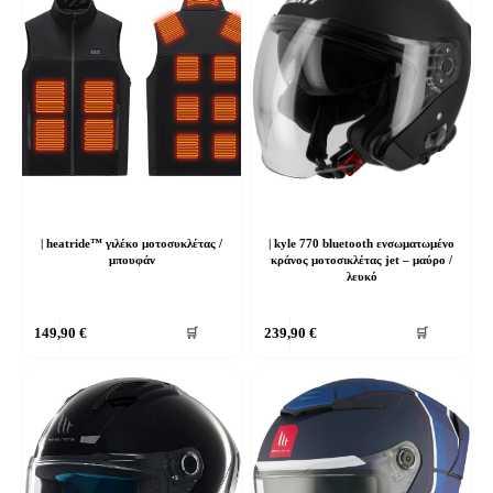
| heatride™ γιλέκο μοτοσυκλέτας /
| kyle 770 bluetooth ενσωματωμένο
μπουφάν
κράνος μοτοσικλέτας jet – μαύρο /
λευκό
Αυτό
Αυτό
149,90
€
239,90
€
🛒
🛒
το
το
προϊόν
προϊόν
έχει
έχει
πολλαπλές
πολλαπλές
παραλλαγές.
παραλλαγές.
Οι
Οι
επιλογές
επιλογές
μπορούν
μπορούν