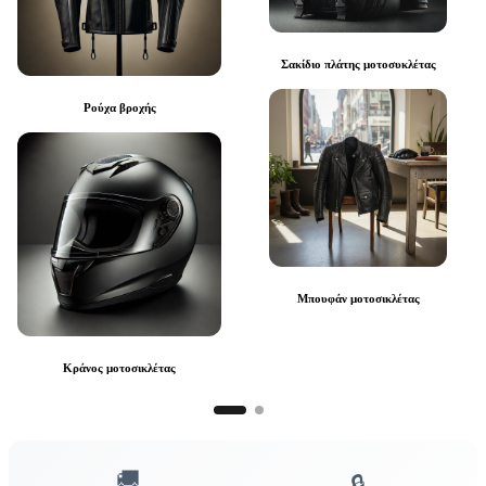
Σακίδιο πλάτης μοτοσυκλέτας
Ρούχα βροχής
Μπουφάν μοτοσικλέτας
Κράνος μοτοσικλέτας
🚚
🔒