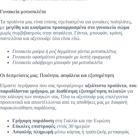
Γυναικεία μοτοσικλέτα
Τα προϊόντα μας είναι επίσης σχεδιασμένα για γυναίκες ποδηλάτες,
με
μεγέθη και κοψίματα προσαρμοσμένα στο γυναικείο σώμα
χωρίς συμβιβασμούς στην ασφάλεια. Γάντια, μπουφάν, κράνη,
παντελόνια και αξεσουάρ: όλα είναι εδώ.
Γυναικεία μαύρα ή ροζ δερμάτινα γάντια μοτοσικλέτας
Γυναικείο υφασμάτινο μπουφάν με λεπτή εφαρμογή
Γυναικείο αδιάβροχο μπουφάν για μοτοσικλέτα
Οι δεσμεύσεις μας: Ποιότητα, ασφάλεια και εξυπηρέτηση
Είμαστε περήφανοι που σας προσφέρουμε
αξιόπιστα προϊόντα, που
παραδίδονται γρήγορα, με διαθέσιμη εξυπηρέτηση πελατών
για
την κάλυψη των αναγκών σας. Όλα τα αξεσουάρ μας επιλέγονται
προσεκτικά και αποστέλλονται από τις αποθήκες μας με διαφανή
παρακολούθηση παράδοσης.
Γρήγορη παράδοση
στη Γαλλία και την Ευρώπη
Εύκολες επιστροφές
εντός 30 ημερών
Ασφαλής πληρωμή
μέσω κάρτας ή τραπεζικής μεταφοράς