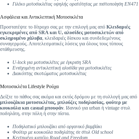
Γιλέκο μοτοσικλέτας υψηλής ορατότητας με πιστοποίηση EN471
Ασφάλεια και Αντικλεπτική Μοτοσικλέτα
Προστατέψτε το δίτροχο σας με την επιλογή μας από
Κλειδαριές
εγκεκριμένες από SRA και U, αλυσίδες μοτοσικλετών από
σκληρυμένο χάλυβα
, κλειδαριές δίσκου και συνδεδεμένους
συναγερμούς. Αποτελεσματικές λύσεις για όλους τους τύπους
στάθμευσης.
U-lock για μοτοσικλέτες με έγκριση SRA
Ενισχυμένη αντικλεπτική αλυσίδα για μοτοσυκλέτες
Διακόπτης σκοτώματος μοτοσυκλέτας
Μοτοσικλέτα Lifestyle Ρούχα
Δείξτε το πάθος σας ακόμα και εκτός δρόμου με τη συλλογή μας από
μπλουζάκια μοτοσικλέτας, μπλούζες ποδηλασίας, φούτερ με
κουκούλα και casual μπουφάν
. Ιδανικό για urban ή vintage στυλ
ποδηλάτη, στην πόλη ή στην πίστα.
Ποδηλατικό μπλουζάκι από οργανικό βαμβάκι
Φούτερ με κουκούλα ποδηλάτης σε στυλ Old school
Κεντημένο καπέλο Road and Freedom