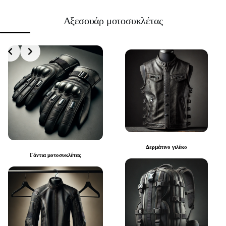
Αξεσουάρ μοτοσυκλέτας
Δερμάτινο γιλέκο
Γάντια μοτοσυκλέτας