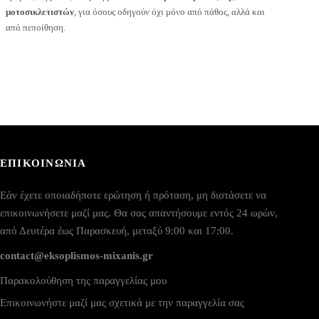
μοτοσικλετιστών
, για όσους οδηγούν όχι μόνο από πάθος, αλλά και
από πεποίθηση.
ΕΠΙΚΟΙΝΩΝΙΑ
Εάν έχετε οποιαδήποτε ερώτηση ή πρόταση, μη διστάσετε να
επικοινωνήσετε μαζί μας. Θα σας απαντήσουμε εντός 24 ωρών,
από Δευτέρα έως Παρασκευή, μεταξύ 9:00 και 17:00.
contact@eksoplismos-mixanis.gr
Παρακολούθηση της παραγγελίας μου
Επικοινωνήστε μαζί μας σχετικά με την παραγγελία σας