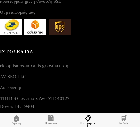
κρυπτογραφημένη σύνδεση SSL.
Οι μεταφορείς μας
ΙΣΤΟΣΕΛΙΔΑ
eksoplismos-mixanis.gr ανήκει στη:
AV SEO LLC
Διεύθυνση:
1111B S Governors Ave STE 40127
Dover, DE 19904
USA
🏠
🛍️
📋
🛒
Αρχική
Προϊόντα
Κατηγορίες
Καλάθι