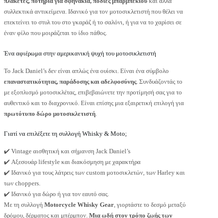
πλακέτες, ποτήρια για σφηνάκια, ποδιές μπάρμπεκιου
και άλλα
συλλεκτικά αντικείμενα. Ιδανικό για τον μοτοσικλετιστή που θέλει να
επεκτείνει το στυλ του στο γκαράζ ή το σαλόνι, ή για να το χαρίσει σε
έναν φίλο που μοιράζεται το ίδιο πάθος.
Ένα αφιέρωμα στην αμερικανική ψυχή του μοτοσικλετιστή
Το Jack Daniel’s δεν είναι απλώς ένα ουίσκι. Είναι ένα σύμβολο
επαναστατικότητας, παράδοσης και αδελφοσύνης
. Συνδυάζοντάς το
με εξοπλισμό μοτοσικλέτας, επιβεβαιώνετε την προτίμησή σας για το
αυθεντικό και το διαχρονικό. Είναι επίσης μια εξαιρετική επιλογή για
πρωτότυπο δώρο μοτοσικλετιστή
.
Γιατί να επιλέξετε τη συλλογή Whisky & Moto;
✔️ Vintage αισθητική και σήμανση Jack Daniel’s
✔️ Αξεσουάρ lifestyle και διακόσμηση με χαρακτήρα
✔️ Ιδανικό για τους λάτρεις των custom μοτοσικλετών, των Harley και
των choppers.
✔️ Ιδανικό για δώρο ή για τον εαυτό σας.
Με τη συλλογή
Motorcycle Whisky Gear
, γιορτάστε το δεσμό μεταξύ
δρόμου, δέρματος και μπέρμπον.
Μια ωδή στον τρόπο ζωής των