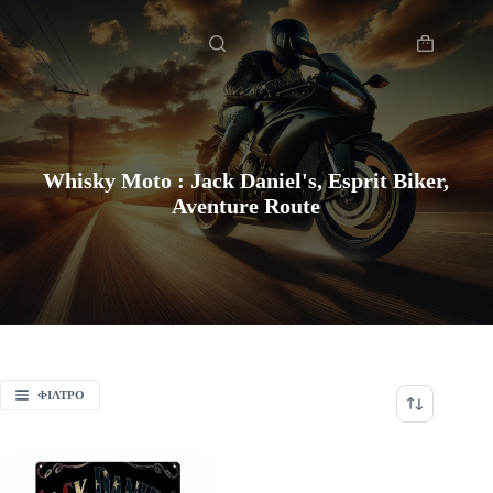
Μετάβαση
Αρχική
στο
περιεχόμενο
Καλάθι
Αγορών
Whisky Moto : Jack Daniel's, Esprit Biker,
Aventure Route
ΦΊΛΤΡΟ