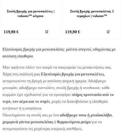
Στολή βροχής για μοτοσικλέτες |
Στολή βροχής μοτοσικλέτας 2
vulante™ κίτρινο
τεμαχίων | vulante™
υτό
Αυτό
119,90
€
119,90
€
🛒
🛒
ο
το
ροϊόν
προϊόν
χει
έχει
ολλαπλές
Εξοπλισμός βροχής για μοτοσικλέτες: μείνετε στεγνοί, οδηγώντας με
πολλαπλές
αραλλαγές.
παραλλαγές.
απόλυτη ελευθερία
ι
Οι
πιλογές
επιλογές
Μην αφήνετε πλέον τον καιρό να υπαγορεύει τις μετακινήσεις σας.
πορούν
μπορούν
Χάρη στη συλλογή μας
Εξοπλισμός βροχής για μοτοσικλέτες
,
α
να
αντιμετωπίστε τη βροχή με απόλυτη ψυχική ηρεμία. Αδιάβροχο
πιλεγούν
επιλεγούν
μπουφάν, αδιάβροχο παντελόνι, στολή βροχής ή overboots: κάθε
τη
στη
ελίδα
σελίδα
κομμάτι έχει σχεδιαστεί για να προσφέρει
πλήρη προστασία από το
ου
του
νερό, τον αέρα και το σπρέι
, χωρίς να διακυβεύεται η ελευθερία
ροϊόντος
προϊόντος
κινήσεων ή η ασφάλεια.
Ολοκληρώστε τη στολή σας με ένα
αδιάβροχο τσοκ ή μπαλακλάβα
,
χειμερινά γάντια μοτοσικλέτας
ή
θερμαινόμενα ρούχα
για να
αντιμετωπίσετε τις χειρότερες καιρικές συνθήκες.