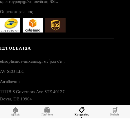
κρυπτογραφημένη σύνδεση SSL.
Οι μεταφορείς μας
ΙΣΤΟΣΕΛΙΔΑ
eksoplismos-mixanis.gr ανήκει στη:
AV SEO LLC
Διεύθυνση:
1111B S Governors Ave STE 40127
Dover, DE 19904
USA
🏠
🛍️
📋
🛒
Αρχική
Προϊόντα
Κατηγορίες
Καλάθι