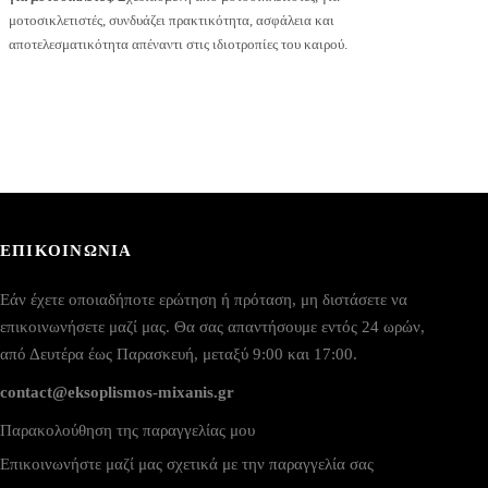
μοτοσικλετιστές, συνδυάζει πρακτικότητα, ασφάλεια και
αποτελεσματικότητα απέναντι στις ιδιοτροπίες του καιρού.
ΕΠΙΚΟΙΝΩΝΙΑ
Εάν έχετε οποιαδήποτε ερώτηση ή πρόταση, μη διστάσετε να
επικοινωνήσετε μαζί μας. Θα σας απαντήσουμε εντός 24 ωρών,
από Δευτέρα έως Παρασκευή, μεταξύ 9:00 και 17:00.
contact@eksoplismos-mixanis.gr
Παρακολούθηση της παραγγελίας μου
Επικοινωνήστε μαζί μας σχετικά με την παραγγελία σας