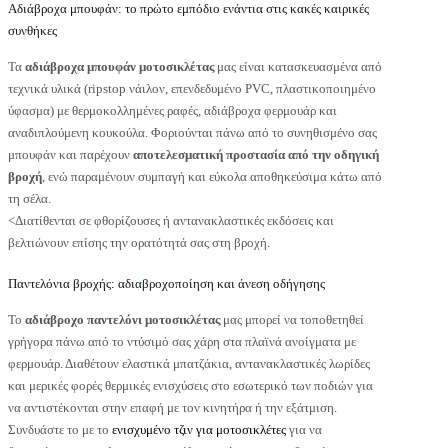
Αδιάβροχα μπουφάν: το πρώτο εμπόδιο ενάντια στις κακές καιρικές
συνθήκες
Τα
αδιάβροχα μπουφάν μοτοσικλέτας
μας είναι κατασκευασμένα από
τεχνικά υλικά (ripstop νάιλον, επενδεδυμένο PVC, πλαστικοποιημένο
ύφασμα) με θερμοκολλημένες ραφές, αδιάβροχα φερμουάρ και
αναδιπλούμενη κουκούλα. Φοριούνται πάνω από το συνηθισμένο σας
μπουφάν και παρέχουν
αποτελεσματική προστασία από την οδηγική
βροχή
, ενώ παραμένουν συμπαγή και εύκολα αποθηκεύσιμα κάτω από
τη σέλα.
<Διατίθενται σε φθορίζουσες ή αντανακλαστικές εκδόσεις και
βελτιώνουν επίσης την ορατότητά σας στη βροχή.
Παντελόνια βροχής: αδιαβροχοποίηση και άνεση οδήγησης
Το
αδιάβροχο παντελόνι μοτοσικλέτας
μας μπορεί να τοποθετηθεί
γρήγορα πάνω από το ντύσιμό σας χάρη στα πλαϊνά ανοίγματα με
φερμουάρ. Διαθέτουν ελαστικά μπατζάκια, αντανακλαστικές λωρίδες
και μερικές φορές θερμικές ενισχύσεις στο εσωτερικό των ποδιών για
να αντιστέκονται στην επαφή με τον κινητήρα ή την εξάτμιση.
Συνδυάστε το με το
ενισχυμένο τζιν για μοτοσικλέτες
για να