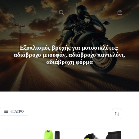
Μετάβαση
Αρχική
στο
περιεχόμενο
Καλάθι
Αγορών
Εξοπλισμός βροχής για μοτοσικλέτες:
αδιάβροχο μπουφάν, αδιάβροχο παντελόνι,
αδιάβροχη φόρμα
ΦΊΛΤΡΟ