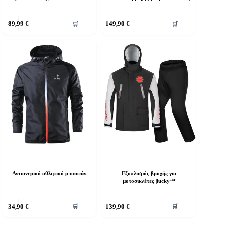
Αυτό
89,99
€
149,90
€
🛒
🛒
το
προϊόν
έχει
πολλαπλές
παραλλαγές.
Οι
επιλογές
μπορούν
να
επιλεγούν
στη
σελίδα
του
προϊόντος
Αντιανεμικό αθλητικό μπουφάν
Εξοπλισμός βροχής για
μοτοσικλέτες |lucky™
Αυτό
34,90
€
139,90
€
🛒
🛒
το
προϊόν