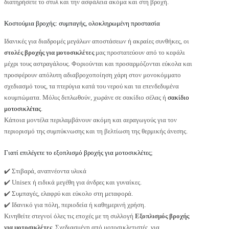
διατηρήσετε το στυλ και την ασφάλεια ακόμα και στη βροχή.
Κοστούμια βροχής: συμπαγής, ολοκληρωμένη προστασία
Ιδανικές για διαδρομές μεγάλων αποστάσεων ή ακραίες συνθήκες, οι
στολές βροχής για μοτοσικλέτες
μας προστατεύουν από το κεφάλι
μέχρι τους αστραγάλους. Φοριούνται και προσαρμόζονται εύκολα και
προσφέρουν απόλυτη αδιαβροχοποίηση χάρη στον μονοκόμματο
σχεδιασμό τους, τα πτερύγια κατά του νερού και τα επενδεδυμένα
κουμπώματα. Μόλις διπλωθούν, χωράνε σε σακίδιο σέλας ή
σακίδιο
μοτοσικλέτας
.
Κάποια μοντέλα περιλαμβάνουν ακόμη και αεραγωγούς για τον
περιορισμό της συμπύκνωσης και τη βελτίωση της θερμικής άνεσης.
Γιατί επιλέγετε το εξοπλισμό βροχής για μοτοσικλέτες;
✔️ Στιβαρά, αναπνέοντα υλικά
✔️ Unisex ή ειδικά μεγέθη για άνδρες και γυναίκες.
✔️ Συμπαγές, ελαφρύ και εύκολο στη μεταφορά.
✔️ Ιδανικό για πόλη, περιοδεία ή καθημερινή χρήση.
Κινηθείτε στεγνοί όλες τις εποχές με τη συλλογή
Εξοπλισμός βροχής
για μοτοσικλέτες
. Σχεδιασμένη από μοτοσικλετιστές, για