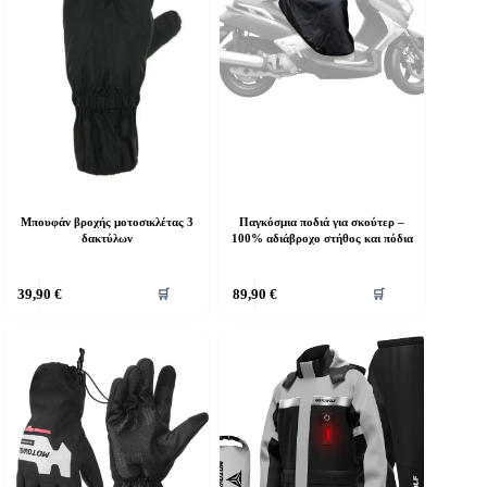
πιλογές
επιλογές
πορούν
μπορούν
α
να
πιλεγούν
επιλεγούν
τη
στη
ελίδα
σελίδα
ου
του
ροϊόντος
προϊόντος
Μπουφάν βροχής μοτοσικλέτας 3
Παγκόσμια ποδιά για σκούτερ –
δακτύλων
100% αδιάβροχο στήθος και πόδια
υτό
39,90
€
89,90
€
🛒
🛒
ο
ροϊόν
χει
ολλαπλές
αραλλαγές.
ι
πιλογές
πορούν
α
πιλεγούν