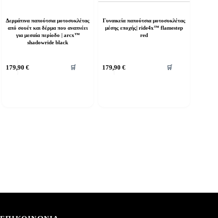
Δερμάτινα παπούτσια μοτοσυκλέτας
Γυναικεία παπούτσια μοτοσυκλέτας
από σουέτ και δέρμα που αναπνέει
μέσης εποχής| ride4x™ flamestep
για μεσαία περίοδο | arcx™
red
shadowride black
υτό
Αυτό
179,90
€
179,90
€
🛒
🛒
ο
το
ροϊόν
προϊόν
χει
έχει
ολλαπλές
πολλαπλές
αραλλαγές.
παραλλαγές.
ι
Οι
πιλογές
επιλογές
πορούν
μπορούν
α
να
πιλεγούν
επιλεγούν
τη
στη
ελίδα
σελίδα
ου
του
ροϊόντος
προϊόντος