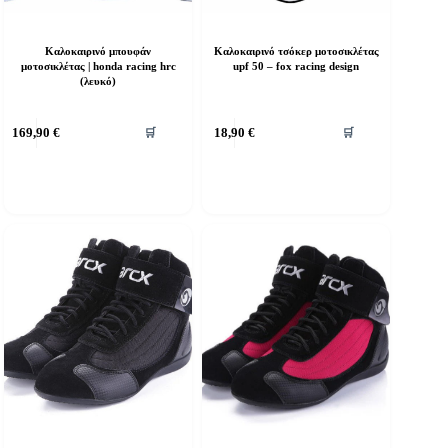
Καλοκαιρινό μπουφάν
Καλοκαιρινό τσόκερ μοτοσικλέτας
μοτοσικλέτας | honda racing hrc
upf 50 – fox racing design
(λευκό)
υτό
169,90
€
18,90
€
🛒
🛒
ο
ροϊόν
χει
ολλαπλές
αραλλαγές.
ι
πιλογές
πορούν
α
πιλεγούν
τη
ελίδα
ου
ροϊόντος