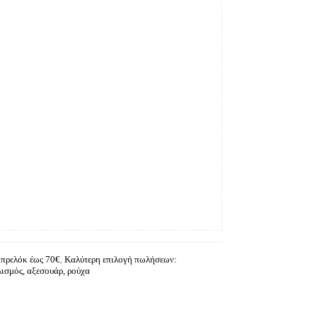
μπρελόκ έως 70€
,
Καλύτερη επιλογή πωλήσεων:
λισμός, αξεσουάρ, ρούχα