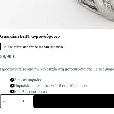
Guardian bell® αγριογούρουνο
✓ Συνιστάται από
Θεόδωρος Σταυρόπουλος
59,90
€
Προστατευτείτε από την κακοτυχία στη μοτοσικλέτα σας με το : guard
Δωρεάν παράδοση
Παραδίδεται σε εσάς εντός 8 έως 10 ημερών
Εύκολες επιστροφές
Guardian
bell®
αγριογούρουνο
ποσότητα