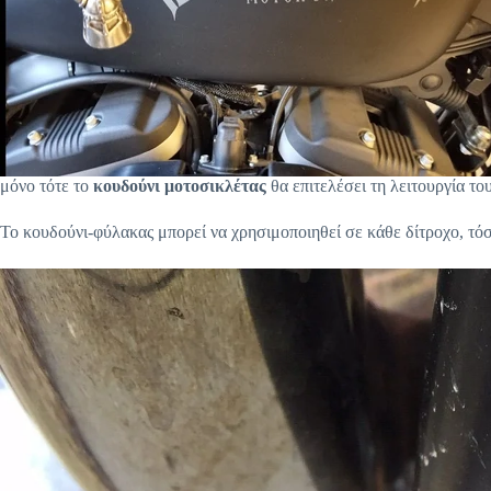
μόνο τότε το
κουδούνι μοτοσικλέτας
θα επιτελέσει τη λειτουργία το
Το κουδούνι-φύλακας μπορεί να χρησιμοποιηθεί σε κάθε δίτροχο, τόσο