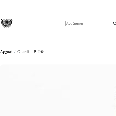
Μετάβαση
στο
περιεχόμενο
No
results
Αρχική
/
Guardian Bell®