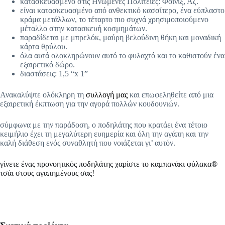
κατασκευασμένο στις Ηνωμένες Πολιτείες: Φοίνιξ, Αζ.
είναι κατασκευασμένο από ανθεκτικό κασσίτερο, ένα εύπλαστο
κράμα μετάλλων, το τέταρτο πιο συχνά χρησιμοποιούμενο
μέταλλο στην κατασκευή κοσμημάτων.
παραδίδεται με μπρελόκ, μαύρη βελούδινη θήκη και μοναδική
κάρτα θρύλου.
όλα αυτά ολοκληρώνουν αυτό το φυλαχτό και το καθιστούν ένα
εξαιρετικό δώρο.
διαστάσεις: 1,5 “x 1”
Ανακαλύψτε ολόκληρη τη
συλλογή μας
και επωφεληθείτε από μια
εξαιρετική έκπτωση για την αγορά πολλών κουδουνιών.
σύμφωνα με την παράδοση, ο ποδηλάτης που κρατάει ένα τέτοιο
κειμήλιο έχει τη μεγαλύτερη ευημερία και όλη την αγάπη και την
καλή διάθεση ενός συναθλητή που νοιάζεται γι’ αυτόν.
γίνετε ένας προνοητικός ποδηλάτης χαρίστε το καμπανάκι φύλακα®
τσάι στους αγαπημένους σας!