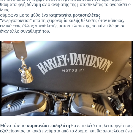
θαυματουργή δύναμη αν ο αναβάτης της μοτοσικλέτας το αγοράσει ο
ίδιος.
σύμφωνα με το μύθο ένα
καμπανάκι μοτοσικλέτας
“ενεργοποιείται” από τη χειρονομία καλής θέλησης όταν κάποιος,
ειδικά ένας άλλος συναθλητής μοτοσικλετιστής, το κάνει δώρο σε
έναν άλλο συναθλητή του.
Μόνο τότε το
καμπανάκι ποδηλάτη
θα επιτελέσει τη λειτουργία του,
εξαλείφοντας τα κακά πνεύματα από το δρόμο, και θα αποτελέσει ένα