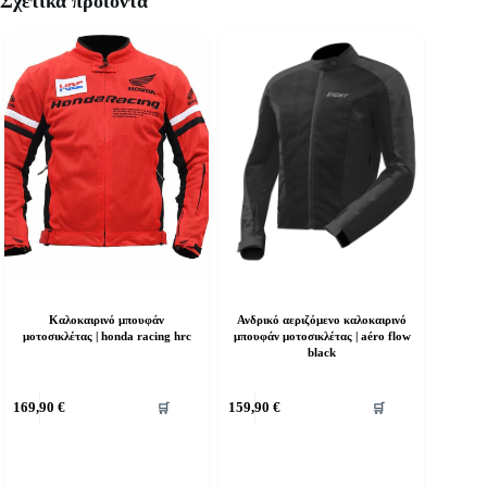
Σχετικά προϊόντα
Καλοκαιρινό μπουφάν
Ανδρικό αεριζόμενο καλοκαιρινό
μοτοσικλέτας | honda racing hrc
μπουφάν μοτοσικλέτας | aéro flow
black
υτό
Αυτό
169,90
€
159,90
€
🛒
🛒
ο
το
ροϊόν
προϊόν
χει
έχει
ολλαπλές
πολλαπλές