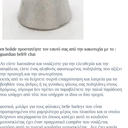
en bolide προστατέψτε τον εαυτό σας από την κακοτυχία με το :
guardian bell® chai
Αν είστε baroudeur και νοιάζεστε για την ελευθερία και την
ασφάλεια, είστε ένας αληθινός αφοσιωμένος ποδηλάτης που αξίζει
την προσοχή και την ανωτερότητα.
εκτός από το να δείχνετε συχνά επαγρύπνηση και λατρεία για να
βοηθάτε τους άνδρες ή τις γυναίκες φίλους σας ποδηλάτες στους
δρόμους, σίγουρα δεν πρέπει να παραβλέπετε την παλιά παράδοση
που υπάρχει από τότε που υπήρχαν οι ίδιοι οι δύο τροχοί.
φυσικά, μιλάμε για τους φύλακες belle harleys που είναι
προσαρτημένοι στο χαμηλότερο μέρος του πλαισίου και οι οποίοι
δείχνουν απερίφραστα ότι όποιος κατέχει αυτό το κουδούνι
μοτοσικλέτας έχει έναν πραγματικό compère που νοιάζεται.
ωστόσο αυτό το τυχερό κουδούνι μοτοσικλέτας , δεν έχει καμία