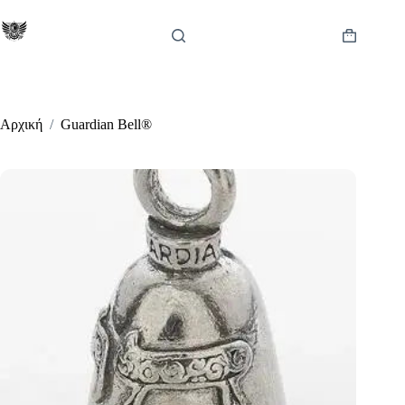
Μετάβαση
στο
περιεχόμενο
Καλάθι
Αγορών
Αρχική
/
Guardian Bell®