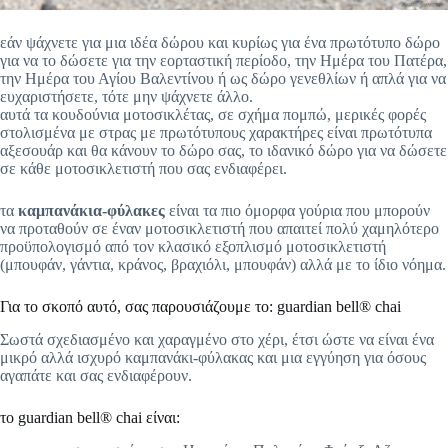
εάν ψάχνετε για μια ιδέα δώρου και κυρίως για ένα πρωτότυπο δώρο
για να το δώσετε για την εορταστική περίοδο, την Ημέρα του Πατέρα,
την Ημέρα του Αγίου Βαλεντίνου ή ως δώρο γενεθλίων ή απλά για να
ευχαριστήσετε, τότε μην ψάχνετε άλλο.
αυτά τα κουδούνια μοτοσικλέτας, σε σχήμα πομπώ, μερικές φορές
στολισμένα με στρας με πρωτότυπους χαρακτήρες είναι πρωτότυπα
αξεσουάρ και θα κάνουν το δώρο σας, το ιδανικό δώρο για να δώσετε
σε κάθε μοτοσικλετιστή που σας ενδιαφέρει.
τα
καμπανάκια-φύλακες
είναι τα πιο όμορφα γούρια που μπορούν
να προταθούν σε έναν μοτοσικλετιστή που απαιτεί πολύ χαμηλότερο
προϋπολογισμό από τον κλασικό εξοπλισμό μοτοσικλετιστή
(μπουφάν, γάντια, κράνος, βραχιόλι, μπουφάν) αλλά με το ίδιο νόημα.
Για το σκοπό αυτό, σας παρουσιάζουμε το: guardian bell® chai
Σωστά σχεδιασμένο και χαραγμένο στο χέρι, έτσι ώστε να είναι ένα
μικρό αλλά ισχυρό καμπανάκι-φύλακας και μια εγγύηση για όσους
αγαπάτε και σας ενδιαφέρουν.
το guardian bell® chai είναι: