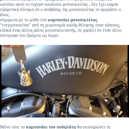
ωστόσο αυτό το τυχερό κουδούνι μοτοσικλέτας , δεν έχει καμία
εξαιρετική δύναμη αν ο αναβάτης της μοτοσικλέτας το αγοράσει ο
ίδιος.
σύμφωνα με το μύθο ένα
καμπανάκι μοτοσικλέτας
“ενεργοποιείται” από τη χειρονομία καλής θέλησης όταν κάποιος,
ειδικά ένας άλλος φίλος μοτοσικλετιστής, το χαρίζει σε έναν άλλο
σύντροφο του δρόμου ως δώρο.
Μόνο τότε το
καμπανάκι του ποδηλάτη
θα εκπληρώσει τη