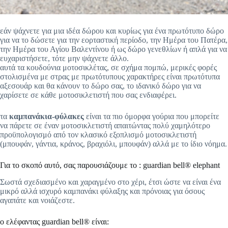
εάν ψάχνετε για μια ιδέα δώρου και κυρίως για ένα πρωτότυπο δώρο
για να το δώσετε για την εορταστική περίοδο, την Ημέρα του Πατέρα,
την Ημέρα του Αγίου Βαλεντίνου ή ως δώρο γενεθλίων ή απλά για να
ευχαριστήσετε, τότε μην ψάχνετε άλλο.
αυτά τα κουδούνια μοτοσικλέτας, σε σχήμα πομπώ, μερικές φορές
στολισμένα με στρας με πρωτότυπους χαρακτήρες είναι πρωτότυπα
αξεσουάρ και θα κάνουν το δώρο σας, το ιδανικό δώρο για να
χαρίσετε σε κάθε μοτοσικλετιστή που σας ενδιαφέρει.
τα
καμπανάκια-φύλακες
είναι τα πιο όμορφα γούρια που μπορείτε
να πάρετε σε έναν μοτοσικλετιστή απαιτώντας πολύ χαμηλότερο
προϋπολογισμό από τον κλασικό εξοπλισμό μοτοσικλετιστή
(μπουφάν, γάντια, κράνος, βραχιόλι, μπουφάν) αλλά με το ίδιο νόημα.
Για το σκοπό αυτό, σας παρουσιάζουμε το : guardian bell® elephant
Σωστά σχεδιασμένο και χαραγμένο στο χέρι, έτσι ώστε να είναι ένα
μικρό αλλά ισχυρό καμπανάκι φύλαξης και πρόνοιας για όσους
αγαπάτε και νοιάζεστε.
ο ελέφαντας guardian bell® είναι: