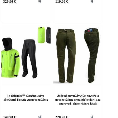
329,90
€
119,90
€
🛒
🛒
το
προϊόν
έχει
πολλαπλές
παραλλαγές.
Οι
επιλογές
μπορούν
να
επιλεγούν
στη
σελίδα
του
προϊόντος
| r-defender™ ολοκληρωμένο
Ανδρικό παντελόνι/τζιν παντελόνι
εξοπλισμό βροχής για μοτοσικλέτες
μοτοσυκλέτας armalith/kevlar | aaa
approved | chino riviera khaki
υτό
Αυτό
149,90
€
220,90
€
🛒
🛒
ο
το