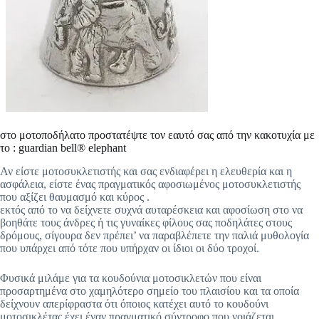
στο μοτοποδήλατο προστατέψτε τον εαυτό σας από την κακοτυχία με
το : guardian bell® elephant
Αν είστε μοτοσυκλετιστής και σας ενδιαφέρει η ελευθερία και η
ασφάλεια, είστε ένας πραγματικός αφοσιωμένος μοτοσυκλετιστής
που αξίζει θαυμασμό και κύρος .
εκτός από το να δείχνετε συχνά αυταρέσκεια και αφοσίωση στο να
βοηθάτε τους άνδρες ή τις γυναίκες φίλους σας ποδηλάτες στους
δρόμους, σίγουρα δεν πρέπει’ να παραβλέπετε την παλιά μυθολογία
που υπάρχει από τότε που υπήρχαν οι ίδιοι οι δύο τροχοί.
Φυσικά μιλάμε για τα κουδούνια μοτοσικλετών που είναι
προσαρτημένα στο χαμηλότερο σημείο του πλαισίου και τα οποία
δείχνουν απερίφραστα ότι όποιος κατέχει αυτό το κουδούνι
μοτοσικλέτας έχει έναν πραγματικό σύντροφο που νοιάζεται.