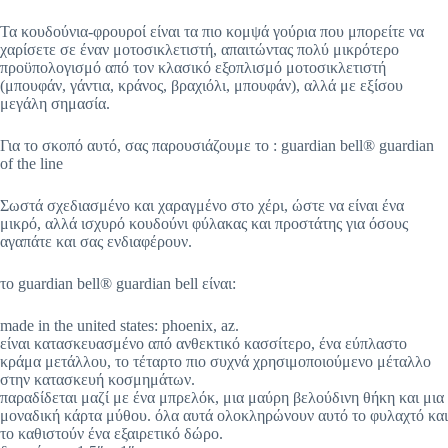
Τα κουδούνια-φρουροί είναι τα πιο κομψά γούρια που μπορείτε να
χαρίσετε σε έναν μοτοσικλετιστή, απαιτώντας πολύ μικρότερο
προϋπολογισμό από τον κλασικό εξοπλισμό μοτοσικλετιστή
(μπουφάν, γάντια, κράνος, βραχιόλι, μπουφάν), αλλά με εξίσου
μεγάλη σημασία.
Για το σκοπό αυτό, σας παρουσιάζουμε το : guardian bell® guardian
of the line
Σωστά σχεδιασμένο και χαραγμένο στο χέρι, ώστε να είναι ένα
μικρό, αλλά ισχυρό κουδούνι φύλακας και προστάτης για όσους
αγαπάτε και σας ενδιαφέρουν.
το guardian bell® guardian bell είναι:
made in the united states: phoenix, az.
είναι κατασκευασμένο από ανθεκτικό κασσίτερο, ένα εύπλαστο
κράμα μετάλλου, το τέταρτο πιο συχνά χρησιμοποιούμενο μέταλλο
στην κατασκευή κοσμημάτων.
παραδίδεται μαζί με ένα μπρελόκ, μια μαύρη βελούδινη θήκη και μια
μοναδική κάρτα μύθου. όλα αυτά ολοκληρώνουν αυτό το φυλαχτό και
το καθιστούν ένα εξαιρετικό δώρο.