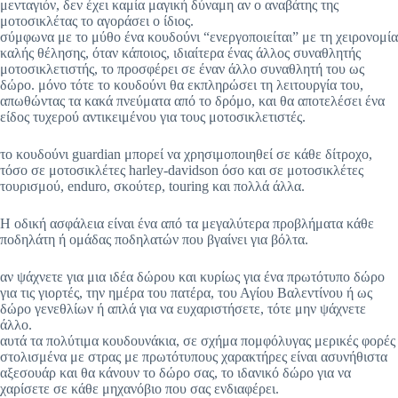
μενταγιόν, δεν έχει καμία μαγική δύναμη αν ο αναβάτης της
μοτοσικλέτας το αγοράσει ο ίδιος.
σύμφωνα με το μύθο ένα κουδούνι “ενεργοποιείται” με τη χειρονομία
καλής θέλησης, όταν κάποιος, ιδιαίτερα ένας άλλος συναθλητής
μοτοσικλετιστής, το προσφέρει σε έναν άλλο συναθλητή του ως
δώρο. μόνο τότε το κουδούνι θα εκπληρώσει τη λειτουργία του,
απωθώντας τα κακά πνεύματα από το δρόμο, και θα αποτελέσει ένα
είδος τυχερού αντικειμένου για τους μοτοσικλετιστές.
το κουδούνι guardian μπορεί να χρησιμοποιηθεί σε κάθε δίτροχο,
τόσο σε μοτοσικλέτες harley-davidson όσο και σε μοτοσικλέτες
τουρισμού, enduro, σκούτερ, touring και πολλά άλλα.
Η οδική ασφάλεια είναι ένα από τα μεγαλύτερα προβλήματα κάθε
ποδηλάτη ή ομάδας ποδηλατών που βγαίνει για βόλτα.
αν ψάχνετε για μια ιδέα δώρου και κυρίως για ένα πρωτότυπο δώρο
για τις γιορτές, την ημέρα του πατέρα, του Αγίου Βαλεντίνου ή ως
δώρο γενεθλίων ή απλά για να ευχαριστήσετε, τότε μην ψάχνετε
άλλο.
αυτά τα πολύτιμα κουδουνάκια, σε σχήμα πομφόλυγας μερικές φορές
στολισμένα με στρας με πρωτότυπους χαρακτήρες είναι ασυνήθιστα
αξεσουάρ και θα κάνουν το δώρο σας, το ιδανικό δώρο για να
χαρίσετε σε κάθε μηχανόβιο που σας ενδιαφέρει.