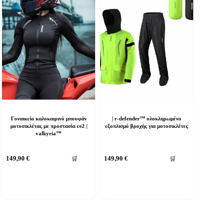
μπορούν
να
επιλεγούν
στη
σελίδα
του
προϊόντος
Γυναικείο καλοκαιρινό μπουφάν
| r-defender™ ολοκληρωμένο
μοτοσικλέτας με προστασία ce2 |
εξοπλισμό βροχής για μοτοσικλέτες
valkyria™
υτό
Αυτό
149,90
€
149,90
€
🛒
🛒
ο
το
ροϊόν
προϊόν
χει
έχει
ολλαπλές
πολλαπλές
αραλλαγές.
παραλλαγές.
ι
Οι
πιλογές
επιλογές