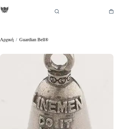
Μετάβαση
στο
περιεχόμενο
Καλάθι
Αγορών
Αρχική
/
Guardian Bell®