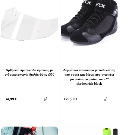
Αρθρωτή προσωπίδα κράνους με
Δερμάτινα παπούτσια μοτοσυκλέτας
ενδοεπικοινωνία διπλής όψης s550
από σουέτ και δέρμα που αναπνέει
για μεσαία περίοδο | arcx™
shadowride black
Αυτό
34,99
€
179,90
€
🛒
🛒
το
προϊόν
έχει
πολλαπλές
παραλλαγές.
Οι
επιλογές