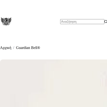
Μετάβαση
στο
περιεχόμενο
No
results
Αρχική
/
Guardian Bell®