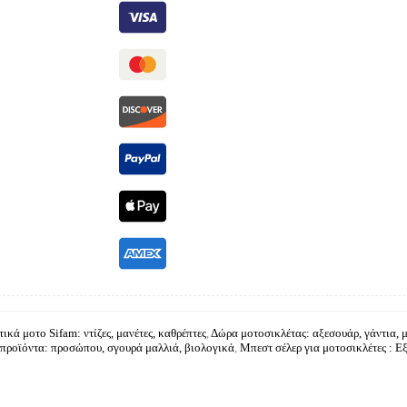
ικά μοτο Sifam: ντίζες, μανέτες, καθρέπτες
,
Δώρα μοτοσικλέτας: αξεσουάρ, γάντια, 
προϊόντα: προσώπου, σγουρά μαλλιά, βιολογικά
,
Μπεστ σέλερ για μοτοσικλέτες : Ε