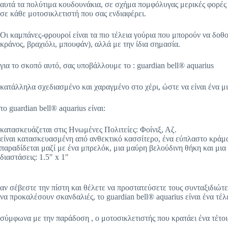
αυτά τα πολύτιμα κουδουνάκια, σε σχήμα πομφόλυγας μερικές φορές 
σε κάθε μοτοσικλετιστή που σας ενδιαφέρει.
Οι καμπάνες-φρουροί είναι τα πιο τέλεια γούρια που μπορούν να δοθ
κράνος, βραχιόλι, μπουφάν), αλλά με την ίδια σημασία.
για το σκοπό αυτό, σας υποβάλλουμε το : guardian bell® aquarius
κατάλληλα σχεδιασμένο και χαραγμένο στο χέρι, ώστε να είναι ένα μ
το guardian bell® aquarius είναι:
κατασκευάζεται στις Ηνωμένες Πολιτείες: Φοίνιξ, Αζ.
είναι κατασκευασμένη από ανθεκτικό κασσίτερο, ένα εύπλαστο κράμ
παραδίδεται μαζί με ένα μπρελόκ, μια μαύρη βελούδινη θήκη και μια
διαστάσεις: 1.5″ x 1″
αν σέβεστε την πίστη και θέλετε να προστατεύσετε τους συνταξιδιώτ
να προκαλέσουν σκανδαλιές, το guardian bell® aquarius είναι ένα τέλ
σύμφωνα με την παράδοση , ο μοτοσικλετιστής που κρατάει ένα τέτοι