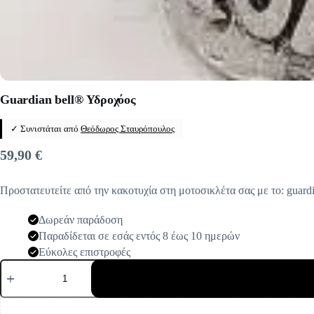
Guardian bell® Υδροχόος
✓ Συνιστάται από
Θεόδωρος Σταυρόπουλος
59,90
€
Προστατευτείτε από την κακοτυχία στη μοτοσικλέτα σας με το: guardi
Δωρεάν παράδοση
Παραδίδεται σε εσάς εντός 8 έως 10 ημερών
Εύκολες επιστροφές
Guardian
bell®
Υδροχόος
ποσότητα