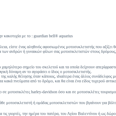
ν κακοτυχία με το : guardian bell® aquarius
άλεια, είστε ένας αληθινός αφοσιωμένος μοτοσυκλετιστής που αξίζει 
θεια των ανδρών ή γυναικών φίλων σας μοτοσικλετιστών στους δρόμους
 χαμηλότερο σημείο του σκελετού και τα οποία δείχνουν απερίφραστα 
αγική δύναμη αν το αγοράσει ο ίδιος ο μοτοσικλετιστής.
 της καλής θέλησης όταν κάποιος, ιδιαίτερα ένας άλλος συνάδελφος μ
α κακά πνεύματα από το δρόμο, και θα είναι ένα είδος τυχερού αντικε
ο σε μοτοσικλέτες harley-davidson όσο και σε μοτοσικλέτες τουρισμο
κάθε μοτοσικλετιστή ή ομάδας μοτοσικλετιστών που βγαίνουν για βόλτ
α τις γιορτές, την ημέρα του πατέρα, του Αγίου Βαλεντίνου ή ως δώρο