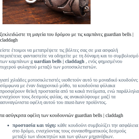
ξεκλειδώστε τη μαγεία του δρόμου με τις καμπάνες guardian bells |
claddagh
είστε έτοιμοι να μετατρέψετε τις βόλτες σας σε μια ασφαλή
περιπέτεια; φανταστείτε να οδηγείτε με τη δύναμη και το συμβολισμό
των καμπάνων g
uardian bells | claddagh
, ενός φημισμένου
τυχερού φυλαχτού μεταξύ των μοτοσικλετιστών.
γιατί χιλιάδες μοτοσικλετιστές υιοθετούν αυτό το μοναδικό κουδούνι;
σύμφωνα με έναν διαχρονικό μύθο, τα κουδούνια φύλακα
προσφέρουν θεϊκή προστασία από τα κακά πνεύματα, ενώ παράλληλα
ενισχύουν τους δεσμούς φιλίας. ας ανακαλύψουμε μαζί τα
ασυναγώνιστα οφέλη αυτού του must-have προϊόντος.
τα ασύγκριτα οφέλη των κουδουνιών guardian bells | claddagh
προστασία και τύχη:
κάθε κουδούνι συμβολίζει την ασφάλεια
στο δρόμο, ενισχύοντας τους συναισθηματικούς δεσμούς
μεταξύ των ιδιοκτητών και των φίλων μηχανόβιων.