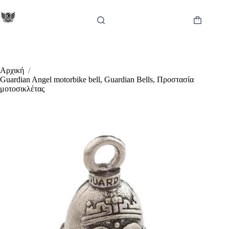
Μετάβαση
στο
περιεχόμενο
Καλάθι
Αγορών
Αρχική
/
Guardian Angel motorbike bell, Guardian Bells, Προστασία
μοτοσικλέτας