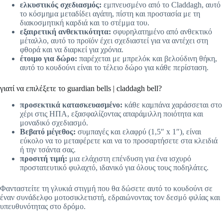
ελκυστικός σχεδιασμός:
εμπνευσμένο από το Claddagh, αυτό
το κόσμημα μεταδίδει αγάπη, πίστη και προστασία με τη
διακοσμητική καρδιά και το στέμμα του.
εξαιρετική ανθεκτικότητα:
σφυρηλατημένο από ανθεκτικό
μέταλλο, αυτό το προϊόν έχει σχεδιαστεί για να αντέχει στη
φθορά και να διαρκεί για χρόνια.
έτοιμο για δώρο:
παρέχεται με μπρελόκ και βελούδινη θήκη,
αυτό το κουδούνι είναι το τέλειο δώρο για κάθε περίσταση.
γιατί να επιλέξετε το guardian bells | claddagh bell?
προσεκτικά κατασκευασμένο:
κάθε καμπάνα χαράσσεται στο
χέρι στις ΗΠΑ, εξασφαλίζοντας απαράμιλλη ποιότητα και
μοναδικό σχεδιασμό.
Βεβατό μέγεθος:
συμπαγές και ελαφρύ (1,5″ x 1″), είναι
εύκολο να το μεταφέρετε και να το προσαρτήσετε στα κλειδιά
ή την τσάντα σας.
προσιτή τιμή:
μια ελάχιστη επένδυση για ένα ισχυρό
προστατευτικό φυλαχτό, ιδανικό για όλους τους ποδηλάτες.
Φανταστείτε τη γλυκιά στιγμή που θα δώσετε αυτό το κουδούνι σε
έναν συνάδελφο μοτοσικλετιστή, εδραιώνοντας τον δεσμό φιλίας και
υπευθυνότητας στο δρόμο.