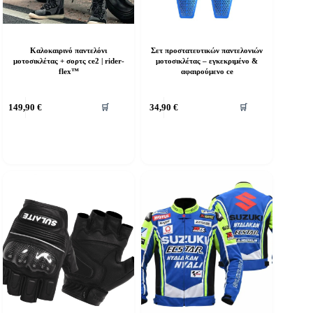
Καλοκαιρινό παντελόνι
Σετ προστατευτικών παντελονιών
μοτοσικλέτας + σορτς ce2 | rider-
μοτοσικλέτας – εγκεκριμένο &
flex™
αφαιρούμενο ce
υτό
149,90
€
34,90
€
🛒
🛒
ο
ροϊόν
χει
ολλαπλές
αραλλαγές.
ι
πιλογές
πορούν
α
πιλεγούν
τη
ελίδα
ου
ροϊόντος