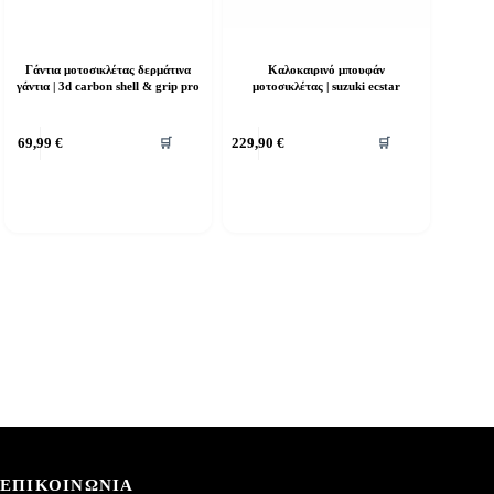
Γάντια μοτοσικλέτας δερμάτινα
Καλοκαιρινό μπουφάν
γάντια | 3d carbon shell & grip pro
μοτοσικλέτας | suzuki ecstar
υτό
Αυτό
69,99
€
229,90
€
🛒
🛒
ο
το
ροϊόν
προϊόν
χει
έχει
ολλαπλές
πολλαπλές
αραλλαγές.
παραλλαγές.
ι
Οι
πιλογές
επιλογές
πορούν
μπορούν
α
να
πιλεγούν
επιλεγούν
τη
στη
ελίδα
σελίδα
ου
του
ροϊόντος
προϊόντος
ΕΠΙΚΟΙΝΩΝΙΑ