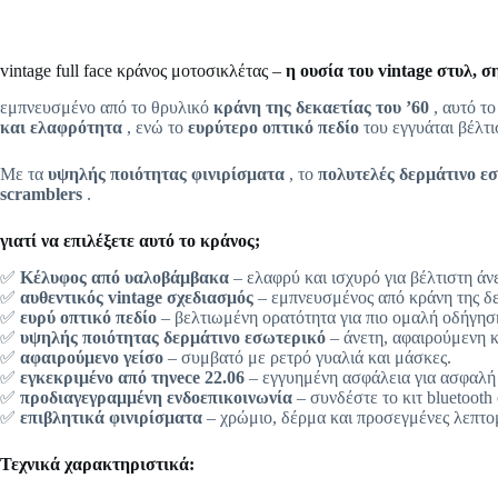
vintage full face κράνος μοτοσικλέτας –
η ουσία του vintage στυλ, σ
εμπνευσμένο από το θρυλικό
κράνη της δεκαετίας του ’60
, αυτό τ
και ελαφρότητα
, ενώ το
ευρύτερο οπτικό πεδίο
του εγγυάται βέλτι
Με τα
υψηλής ποιότητας φινιρίσματα
, το
πολυτελές δερμάτινο ε
scramblers
.
γιατί να επιλέξετε αυτό το κράνος;
✅
Κέλυφος από υαλοβάμβακα
– ελαφρύ και ισχυρό για βέλτιστη άν
✅
αυθεντικός vintage σχεδιασμός
– εμπνευσμένος από κράνη της δε
✅
ευρύ οπτικό πεδίο
– βελτιωμένη ορατότητα για πιο ομαλή οδήγησ
✅
υψηλής ποιότητας δερμάτινο εσωτερικό
– άνετη, αφαιρούμενη κ
✅
αφαιρούμενο γείσο
– συμβατό με ρετρό γυαλιά και μάσκες.
✅
εγκεκριμένο από τηνece 22.06
– εγγυημένη ασφάλεια για ασφαλή
✅
προδιαγεγραμμένη ενδοεπικοινωνία
– συνδέστε το κιτ bluetooth
✅
επιβλητικά φινιρίσματα
– χρώμιο, δέρμα και προσεγμένες λεπτομ
Τεχνικά χαρακτηριστικά: