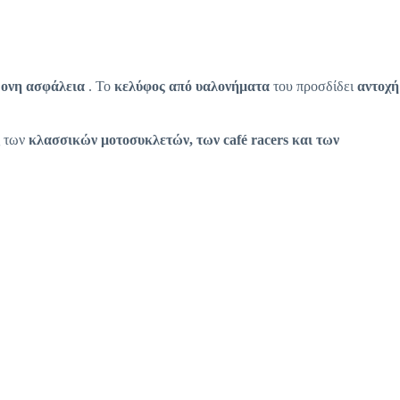
χρονη ασφάλεια
. Το
κελύφος από υαλονήματα
του προσδίδει
αντοχή
ς των
κλασσικών μοτοσυκλετών, των café racers και των