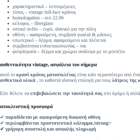
χαρακτηριστικά – λεπτομέρειες
τύπος – vintage full-face κράνος
homologation – ece 22.06
κέλυφος – fiberglass
οπτικό πεδίο – ευρύ, ιδανικό για την πόλη
οθόνη – αφαιρούμενη, συμβατά γυαλιά & μάσκες
εσωτερικό – δέρμα, αφαιρούμενο και πλένεται
συμβατότητα ενδοεπικοινωνίας – ναι
φινιρίσματα – δέρμα και χρώμιο ανάλογα με το μοντέλο
αυθεντικότητα vintage, ασφάλεια του σήμερα
αυτό το
κρασί κράνος μοτοσικλέτας
είναι κάτι περισσότερο από ένα
ανθεκτικά υλικά
, το καθιστά ιδανική επιλογή για τους
λάτρεις της 
Είτε θέλετε να
επιβεβαιώσετε την ταυτότητά σας
στο δρόμο ή απλ
αποκλειστική προσφορά
✔
παραδίδεται με αφαιρούμενη διαφανή οθόνη
✔
περιλαμβάνεται
προστατευτικό κάλυμμα
./strong>
✔
γρήγορη αποστολή και ασφαλής πληρωμή