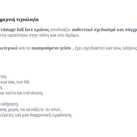
ημερινή τεχνολογία
ο
vintage full face κράνος
συνδυάζει
αυθεντικό σχεδιασμό και σύγ
στη ορατότητα στην πόλη και στο δρόμο.
σωτερικό
και το
αφαιρούμενο γείσο
, έχει σχεδιαστεί για τους λάτρει
εση.
καετίας του 60.
η.
αι πλένεται επένδυση.
 οδήγηση.
 σας χωρίς να αλλάξετε το στυλ.
έρειες για μια διαχρονική εμφάνιση.