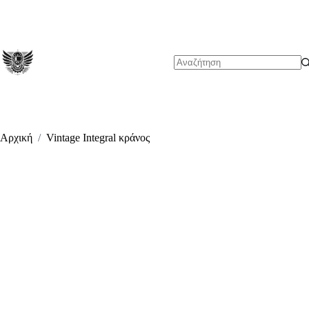
Μετάβαση
στο
περιεχόμενο
No
results
Αρχική
/
Vintage Integral κράνος