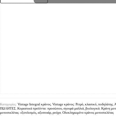
face
κράνος
-
marko
ποσότητα
Κατηγορίες:
Vintage Integral κράνος
,
Vintage κράνος: Ρετρό, κλασικό, ποδηλάτης
,
Α
ΠΩΛΗΤΕΣ
,
Κορεατικά προϊόντα: προσώπου, σγουρά μαλλιά, βιολογικά
,
Κράνη μοτ
μοτοσικλέτας: εξοπλισμός, αξεσουάρ, ρούχα
,
Ολοκληρωμένο κράνος μοτοσικλέτας