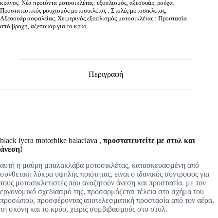
κράνος
,
Νέα προϊόντα μοτοσικλέτας: εξοπλισμός, αξεσουάρ, ρούχα
,
Προστατευτικός ρουχισμός μοτοσικλέτας : Στολές μοτοσικλέτας,
Αξεσουάρ ασφαλείας
,
Χειμερινός εξοπλισμός μοτοσικλέτας : Προστασία
από βροχή, αξεσουάρ για το κρύο
Περιγραφή
black lycra motorbike balaclava ,
προστατευτείτε με στυλ και
άνεση!
αυτή η μαύρη μπαλακλάβα μοτοσικλέτας, κατασκευασμένη από
συνθετική λύκρα υψηλής ποιότητας, είναι ο ιδανικός σύντροφος για
τους μοτοσικλετιστές που αναζητούν άνεση και προστασία. με τον
εργονομικό σχεδιασμό της, προσαρμόζεται τέλεια στο σχήμα του
προσώπου, προσφέροντας αποτελεσματική προστασία από τον αέρα,
τη σκόνη και το κρύο, χωρίς συμβιβασμούς στο στυλ.