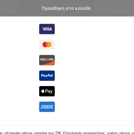
Προσθήκη στο καλάθι
ς: αξεσουάρ, γάντια, μπρελόκ έως 70€
,
Εξοπλισμός μοτοσικλέτας : κράνη, γάντια, 