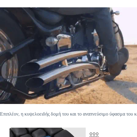
Επιπλέον, η κυψελοειδής δομή του και το αναπνεύσιμο ύφασμα του