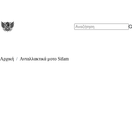
Μετάβαση
στο
περιεχόμενο
No
results
Αρχική
/
Ανταλλακτικά μοτο Sifam