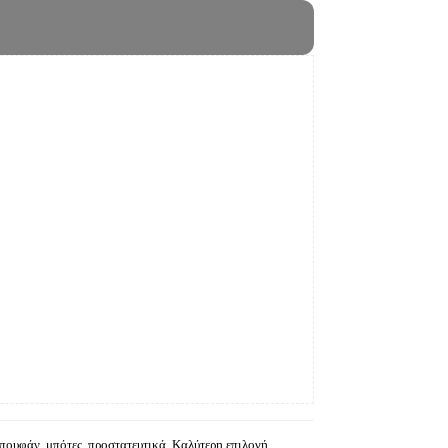
μπουφάν, μπότες, προστατευτικά
,
Καλύτερη επιλογή