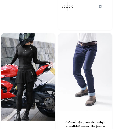
Αυτό
69,99
€
🛒
το
προϊόν
έχει
πολλαπλές
παραλλαγές.
Οι
επιλογές
μπορούν
να
επιλεγούν
στη
σελίδα
του
προϊόντος
Ανδρικό τζιν jean’ster indigo
armalith® motorbike jean –