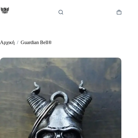
Μετάβαση
στο
περιεχόμενο
Καλάθι
Αγορών
Αρχική
/
Guardian Bell®