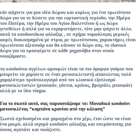
εάν ψάχνετε για μια ιδέα δώρου και κυρίως για ένα πρωτότυπο
δώρο για να το δώσετε για την εορταστική περίοδο, την Ημέρα
του Πατέρα, την Ημέρα του Αγίου Βαλεντίνου ή ως δώρο
γενεθλίων ή απλά για να ευχαριστήσετε, τότε μην ψάχνετε άλλο.
αυτά τα κουδουνάκια φύλαξης , σε σχήμα πομφόλυγας μερικές
φορές διακοσμημένα με στρας με πρωτότυπους χαρακτήρες είναι
πρωτότυπα αξεσουάρ και θα κάνουν το δώρο σας, το ιδανικό
δώρο για να προσφέρετε σε κάθε μηχανόβιο στον οποίο
νοιαζόμαστε.
τα κουδούνια αγγέλων-φρουρών είναι τα πιο όμορφα γούρια που
μπορείτε να χαρίσετε σε έναν μοτοσικλετιστή απαιτώντας πολύ
χαμηλότερο προϋπολογισμό από τον κλασικό εξοπλισμό
μοτοσικλετιστών (μπουφάν, γάντια, κράνος, βραχιόλι, μπουφάν)
αλλά με το ίδιο νόημα.
Για το σκοπό αυτό, σας παρουσιάζουμε το: Μοναδικό κουδούνι
μοτοσικλέτας “καμπάνα κρανίου από την κόλαση”
Σωστά σχεδιασμένο και χαραγμένο στο χέρι, έτσι ώστε να είναι
ένα μικρό, αλλά ισχυρό κουδούνι φύλαξης και υπεράσπισης για
όσους αγαπάτε και νοιάζεστε.