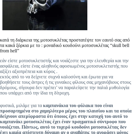
κατά τη διάρκεια της μοτοσυκλέτας προστατέψτε τον εαυτό σας από
τα κακά ξόρκια με το : μοναδικό κουδούνι μοτοσυκλέτας “skull bell
from hell”
εάν είστε μοτοσυκλετιστής και νοιάζεστε για την ελευθερία και την
ασφάλεια, είστε ένας αληθινός αφοσιωμένος μοτοσυκλετιστής που
αξίζει αξιοπρέπεια και κύρος .
εκτός από το να δείχνετε συχνά καλοσύνη και έρωτα για να
βοηθήσετε τους άντρες ή τις γυναίκες φίλους σας μηχανόβιους στους
δρόμους, σίγουρα δεν πρέπει’ να παραλείψετε την παλιά μυθολογία
που υπάρχει από την ίδια τη δίτροχη.
φυσικά, μιλάμε για τα
καμπανάκια του φύλακα που είναι
προσαρτημένα στο χαμηλότερο μέρος του πλαισίου και τα οποία
δείχνουν απερίφραστα ότι όποιος έχει στην κατοχή του αυτό το
καμπανάκι μοτοσικλέτας έχει έναν πραγματικό σύντροφο που
νοιάζεται.
Πάντως, αυτό το τυχερό κουδούνι μοτοσικλέτας δεν
έχει καμία απίστευτη δύναμη αν ο αναβάτης το αγοράσει μόνος