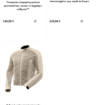
πιστοποιημένο aaa, made in france
Γυναικεία ενισχυμένη φούστα
μοτοσικλέτας | secure ce leggings |
valkyria™
υτό
149,90
€
329,90
€
🛒
🛒
ο
ροϊόν
χει
ολλαπλές
αραλλαγές.
ι
πιλογές
πορούν
α
πιλεγούν
τη
ελίδα
ου
ροϊόντος