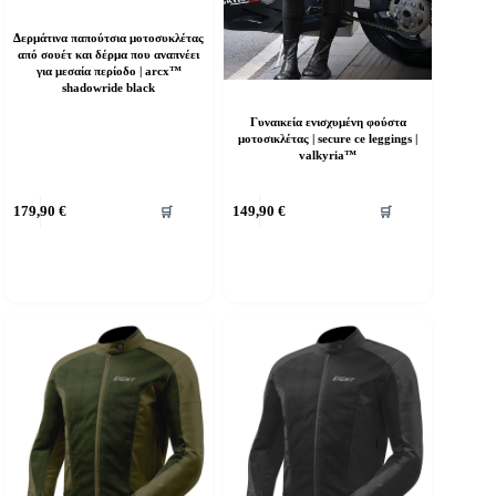
Δερμάτινα παπούτσια μοτοσυκλέτας
από σουέτ και δέρμα που αναπνέει
για μεσαία περίοδο | arcx™
shadowride black
Γυναικεία ενισχυμένη φούστα
μοτοσικλέτας | secure ce leggings |
valkyria™
υτό
Αυτό
179,90
€
149,90
€
🛒
🛒
ο
το
ροϊόν
προϊόν
χει
έχει
ολλαπλές
πολλαπλές
αραλλαγές.
παραλλαγές.
ι
Οι
πιλογές
επιλογές
πορούν
μπορούν
α
να
πιλεγούν
επιλεγούν
τη
στη
ελίδα
σελίδα
ου
του
ροϊόντος
προϊόντος