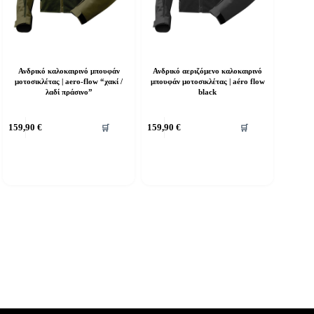
Ανδρικό καλοκαιρινό μπουφάν
Ανδρικό αεριζόμενο καλοκαιρινό
μοτοσικλέτας | aero-flow “χακί /
μπουφάν μοτοσικλέτας | aéro flow
λαδί πράσινο”
black
υτό
Αυτό
159,90
€
159,90
€
🛒
🛒
ο
το
ροϊόν
προϊόν
χει
έχει
ολλαπλές
πολλαπλές
αραλλαγές.
παραλλαγές.
ι
Οι
πιλογές
επιλογές
πορούν
μπορούν
α
να
πιλεγούν
επιλεγούν
τη
στη
ελίδα
σελίδα
ου
του
ροϊόντος
προϊόντος