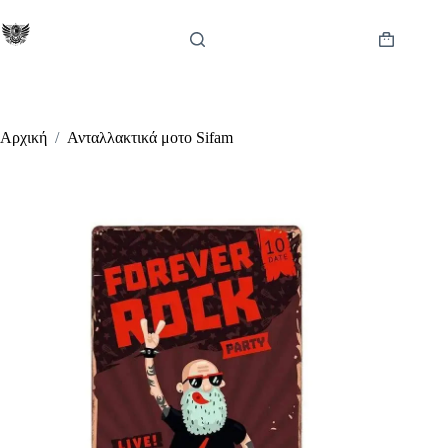
Μετάβαση
στο
περιεχόμενο
Καλάθι
Αγορών
Αρχική
/
Ανταλλακτικά μοτο Sifam