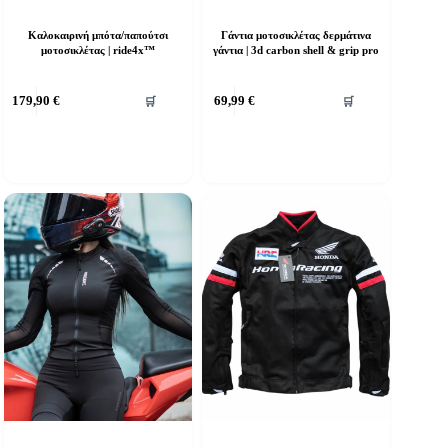
Καλοκαιρινή μπότα/παπούτσι
Γάντια μοτοσικλέτας δερμάτινα
μοτοσικλέτας | ride4x™
γάντια | 3d carbon shell & grip pro
υτό
Αυτό
179,90
€
69,99
€
🛒
🛒
ο
το
ροϊόν
προϊόν
χει
έχει
ολλαπλές
πολλαπλές
αραλλαγές.
παραλλαγές.
ι
Οι
πιλογές
επιλογές
πορούν
μπορούν
α
να
πιλεγούν
επιλεγούν
τη
στη
ελίδα
σελίδα
ου
του
ροϊόντος
προϊόντος