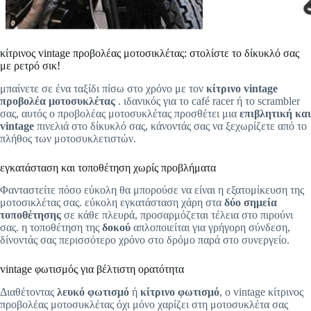
κίτρινος vintage προβολέας μοτοσικλέτας: στολίστε το δίκυκλό σας
με ρετρό σικ!
μπαίνετε σε ένα ταξίδι πίσω στο χρόνο με τον
κίτρινο vintage
προβολέα μοτοσυκλέτας
. ιδανικός για το café racer ή το scrambler
σας, αυτός ο προβολέας μοτοσυκλέτας προσθέτει μια
επιβλητική και
vintage
πινελιά στο δίκυκλό σας, κάνοντάς σας να ξεχωρίζετε από το
πλήθος των μοτοσυκλετιστών.
εγκατάσταση και τοποθέτηση χωρίς προβλήματα
Φανταστείτε πόσο εύκολη θα μπορούσε να είναι η εξατομίκευση της
μοτοσικλέτας σας. εύκολη εγκατάσταση χάρη στα
δύο σημεία
τοποθέτησης
σε κάθε πλευρά, προσαρμόζεται τέλεια στο πιρούνι
σας. η τοποθέτηση της
δοκού
απλοποιείται για γρήγορη σύνδεση,
δίνοντάς σας περισσότερο χρόνο στο δρόμο παρά στο συνεργείο.
vintage φωτισμός για βέλτιστη ορατότητα
Διαθέτοντας
λευκό φωτισμό
ή
κίτρινο φωτισμό
, ο vintage κίτρινος
προβολέας μοτοσυκλέτας όχι μόνο χαρίζει στη μοτοσυκλέτα σας