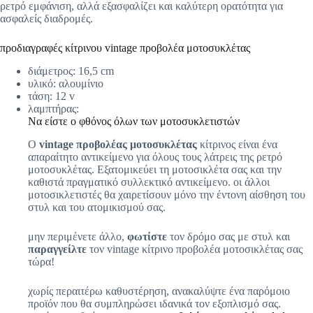
ρετρό εμφάνιση, αλλά εξασφαλίζει και καλύτερη ορατότητα για
ασφαλείς διαδρομές.
προδιαγραφές κίτρινου vintage προβολέα μοτοσυκλέτας
διάμετρος: 16,5 cm
υλικό: αλουμίνιο
τάση: 12 v
λαμπτήρας:
Να είστε ο φθόνος όλων των μοτοσυκλετιστών
Ο
vintage προβολέας μοτοσυκλέτας
κίτρινος είναι ένα
απαραίτητο αντικείμενο για όλους τους λάτρεις της ρετρό
μοτοσυκλέτας. Εξατομικεύει τη μοτοσικλέτα σας και την
καθιστά πραγματικό συλλεκτικό αντικείμενο. οι άλλοι
μοτοσικλετιστές θα χαιρετίσουν μόνο την έντονη αίσθηση του
στυλ και του ατομικισμού σας.
μην περιμένετε άλλο,
φωτίστε
τον δρόμο σας με στυλ και
παραγγείλτε
τον vintage κίτρινο προβολέα μοτοσικλέτας σας
τώρα!
χωρίς περαιτέρω καθυστέρηση, ανακαλύψτε ένα παρόμοιο
προϊόν που θα συμπληρώσει ιδανικά τον εξοπλισμό σας.