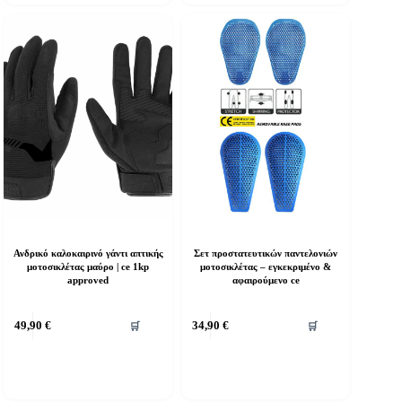
ι
Οι
πιλογές
επιλογές
πορούν
μπορούν
α
να
πιλεγούν
επιλεγούν
τη
στη
ελίδα
σελίδα
ου
του
ροϊόντος
προϊόντος
Ανδρικό καλοκαιρινό γάντι απτικής
Σετ προστατευτικών παντελονιών
μοτοσικλέτας μαύρο | ce 1kp
μοτοσικλέτας – εγκεκριμένο &
approved
αφαιρούμενο ce
υτό
49,90
€
34,90
€
🛒
🛒
ο
ροϊόν
χει
ολλαπλές
αραλλαγές.