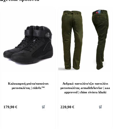
Καλοκαιρινή μπότα/παπούτσι
Ανδρικό παντελόνι/τζιν παντελόνι
μοτοσικλέτας | ride4x™
μοτοσυκλέτας armalith/kevlar | aaa
approved | chino riviera khaki
υτό
Αυτό
179,90
€
220,90
€
🛒
🛒
ο
το
ροϊόν
προϊόν
χει
έχει
ολλαπλές
πολλαπλές
αραλλαγές.
παραλλαγές.