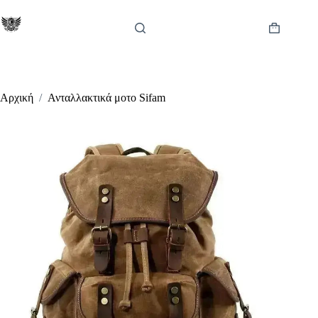
Μετάβαση
στο
περιεχόμενο
Καλάθι
Αγορών
Αρχική
/
Ανταλλακτικά μοτο Sifam