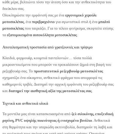
κάθε μέρα, βελτιώνει τόσο την άνεση όσο και την ανθεκτικότητα του
δικύκλου σας.
Ολοκληρώστε την εμφάνισή σας με ένα
εργονομικό χερούλι
μοτοσικλέτας
, ένα
περιβραχιόνιο
για αγωνιστικό στυλ ή ένα
μπαλτό
μοτοσικλέτας
που ταιριάζει. Για το τέλειο φινίρισμα, σκεφτείτε επίσης
τα
εξατομικευμένα αυτοκόλλητα μοτοσυκλέτας
.
Αποτελεσματική προστασία από γρατζουνιές και τρίψιμο
Κλειδιά, φερμουάρ, κουμπιά παντελονιών… τόσα πολλά
μικροαντικείμενα που μπορούν να προκαλέσουν ζημιά στη βαφή του
ρεζερβουάρ σας. Το
προστατευτικό ρεζερβουάρ μοτοσικλέτας
σχηματίζει ένα εύκαμπτο, ανθεκτικό φράγμα που απορροφά τις
καθημερινές τριβές. Διατηρεί την αρχική εμφάνιση του ρεζερβουάρ σας
και
διατηρεί την αισθητική αξία της μοτοσικλέτας σας
.
Τεχνικά και ανθεκτικά υλικά
Τα μοντέλα μας είναι κατασκευασμένα από
ζελ σιλικόνης, εποξειδική
ρητίνη, PVC υψηλής πυκνότητας ή ενισχυμένο βινύλιο
. Ανθεκτικά
στη θερμότητα και την υπεριώδη ακτινοβολία, διατηρούν τη λαβή και
το φινίρισμά τους ακόμη και μετά από χρόνια χρήσης. Ορισμένα