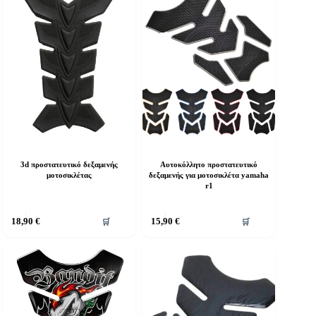
3d προστατευτικό δεξαμενής
Αυτοκόλλητο προστατευτικό
μοτοσικλέτας
δεξαμενής για μοτοσικλέτα yamaha
r1
18,90
€
15,90
€
🛒
🛒