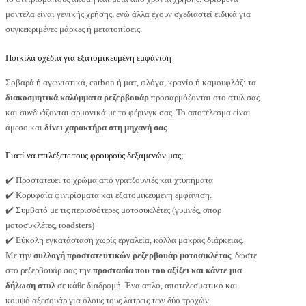
μοντέλα είναι γενικής χρήσης, ενώ άλλα έχουν σχεδιαστεί ειδικά για
συγκεκριμένες μάρκες ή μετατοπίσεις.
Ποικίλα σχέδια για εξατομικευμένη εμφάνιση
Σοβαρά ή αγωνιστικά, carbon ή ματ, φλόγα, κρανίο ή καμουφλάζ: τα
διακοσμητικά καλύμματα ρεζερβουάρ
προσαρμόζονται στο στυλ σας
και συνδυάζονται αρμονικά με το φέρινγκ σας. Το αποτέλεσμα είναι
άμεσο και
δίνει χαρακτήρα στη μηχανή σας
.
Γιατί να επιλέξετε τους φρουρούς δεξαμενών μας;
✔️ Προστατεύει το χρώμα από γρατζουνιές και χτυπήματα
✔️ Κορυφαία φινιρίσματα και εξατομικευμένη εμφάνιση.
✔️ Συμβατό με τις περισσότερες μοτοσυκλέτες (γυμνές, σπορ
μοτοσυκλέτες, roadsters)
✔️ Εύκολη εγκατάσταση χωρίς εργαλεία, κόλλα μακράς διάρκειας.
Με την
συλλογή προστατευτικών ρεζερβουάρ μοτοσικλέτας
, δώστε
στο ρεζερβουάρ σας την
προστασία που του αξίζει και κάντε μια
δήλωση στυλ
σε κάθε διαδρομή. Ένα απλό, αποτελεσματικό και
κομψό αξεσουάρ για όλους τους λάτρεις των δύο τροχών.