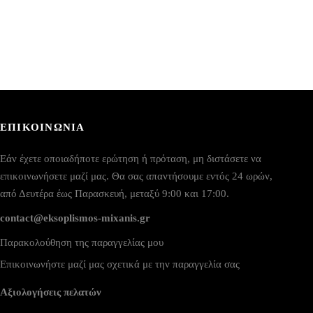
ΕΠΙΚΟΙΝΩΝΙΑ
Εάν έχετε οποιαδήποτε ερώτηση ή πρόταση, μη διστάσετε να
επικοινωνήσετε μαζί μας. Θα σας απαντήσουμε εντός 24 ωρών,
από Δευτέρα έως Παρασκευή, μεταξύ 9:00 και 17:00.
contact@eksoplismos-mixanis.gr
Παρακολούθηση της παραγγελίας μου
Επικοινωνήστε μαζί μας σχετικά με την παραγγελία σας
Αξιολογήσεις πελατών