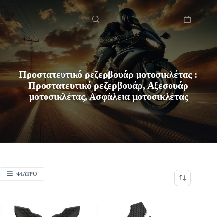
Μετάβαση
Αρχική
στο
περιεχόμενο
Καλάθι
Αγορών
Προστατευτικό ρεζερβουάρ μοτοσικλέτας :
Προστατευτικό ρεζερβουάρ, Αξεσουάρ
μοτοσικλέτας, Ασφάλεια μοτοσικλέτας
ΦΊΛΤΡΟ