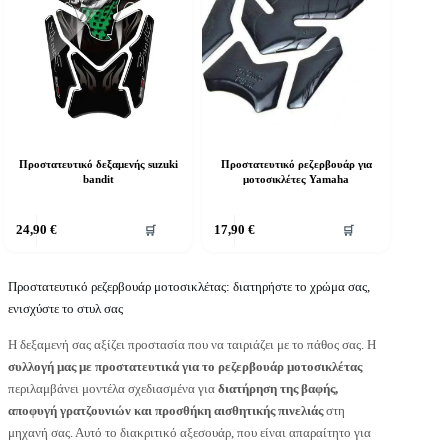
Προστατευτικό δεξαμενής suzuki
Προστατευτικό ρεζερβουάρ για
bandit
μοτοσικλέτες Yamaha
24,90
€
17,90
€
🛒
🛒
Προστατευτικό ρεζερβουάρ μοτοσικλέτας: διατηρήστε το χρώμα σας,
ενισχύστε το στυλ σας
Η δεξαμενή σας αξίζει προστασία που να ταιριάζει με το πάθος σας. Η
συλλογή μας με προστατευτικά για το ρεζερβουάρ μοτοσικλέτας
περιλαμβάνει μοντέλα σχεδιασμένα για
διατήρηση της βαφής,
αποφυγή γρατζουνιών και προσθήκη αισθητικής πινελιάς
στη
μηχανή σας. Αυτό το διακριτικό αξεσουάρ, που είναι απαραίτητο για